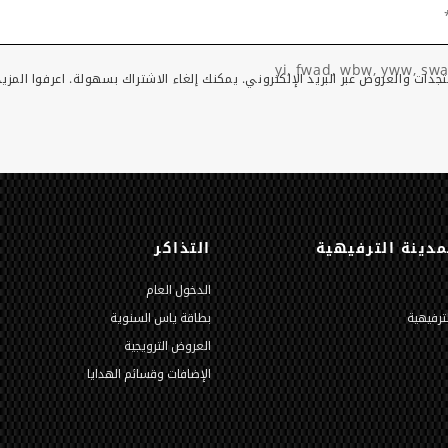
yi, fwad, wbw, yww, swa
جدات والعروض عبر البريد الإلكتروني. يمكنك إلغاء الاشتراك بسهولة. اعرفوا المزي
دينة الترفيهية
التذاكر
الدخول العام
لترفيهية
بطاقة ياس السنوية
العروض الترويجية
الإضافات وقسائم الهدايا