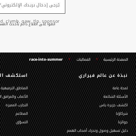
يُرجى إدخال بريدك الإلكتروني*
d, clymb, qaw, tlp, sponsor
ابقوا على اطلاع دائم بأحدث المست
الصفحة الرئيسية
الفعاليات
race-into-summer
نبذة عن عالم فيراري
استكشف الم
لمحة عامة
المناطق الترفيهية
الأسئلة الشائعة
الألعاب والمرافق ا
اكتشف جزيرة ياس
التجارب المميزة
شركاؤنا
المطاعم
جوائزنا
التسوّق
دليل تسهيل وصول وتحرك أصحاب الهمم